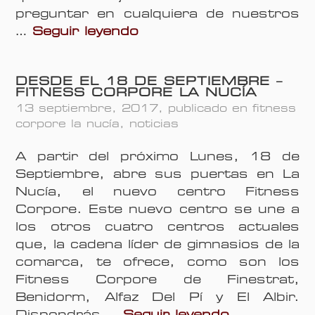
n
preguntar en cualquiera de nuestros
V
e
I
…
Seguir leyendo
i
s
n
e
t
s
n
r
DESDE EL 18 DE SEPTIEMBRE –
c
t
FITNESS CORPORE LA NUCÍA
a
r
r
13 septiembre, 2017
, publicado en
fitness
t
í
e
corpore la nucía
,
noticias
b
e
e
A partir del próximo Lunes, 18 de
n
t
Septiembre, abre sus puertas en La
F
e
Nucía, el nuevo centro Fitness
i
e
Corpore. Este nuevo centro se une a
t
n
los otros cuatro centros actuales
n
l
que, la cadena líder de gimnasios de la
e
a
comarca, te ofrece, como son los
s
S
Fitness Corpore de Finestrat,
s
p
Benidorm, Alfaz Del Pí y El Albir.
C
a
D
Dispondrás …
Seguir leyendo