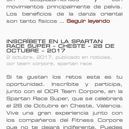
e
movimientos principalmente de pelvis.
n
Los beneficios de la danza oriental
F
C
son tanto físicos …
Seguir leyendo
i
l
t
a
n
INSCRÍBETE EN LA SPARTAN
s
e
RACE SUPER – CHESTE – 28 DE
e
OCTUBRE – 2017
s
s
2 octubre, 2017
, publicado en
noticias
,
s
d
ocr team corpore
,
spartan race
C
e
o
Si te gustan los retos esta es tu
D
r
oportunidad. Inscríbite y participa,
a
p
junto con el OCR Team Corpore, en la
n
o
Spartan Race Super, que se celebrará
z
r
el 28 de Octubre en Cheste, Valencia.
a
e
Vive una gran experiencia junto con
D
F
los compañeros del Fitness Corpore
e
i
que no te dejará indiferente. Puedes
l