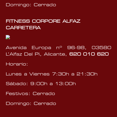
L
Domingo: Cerrado
7
a
N
u
FITNESS CORPORE ALFAZ
c
CARRETERA
í
a
Avenida Europa nº 96-98, 03580
L’Alfaz Del Pi, Alicante,
620 010 620
Horario:
Lunes a Viernes 7:30h a 21:30h
Sábado: 9:00h a 13:00h
Festivos: Cerrado
Domingo: Cerrado