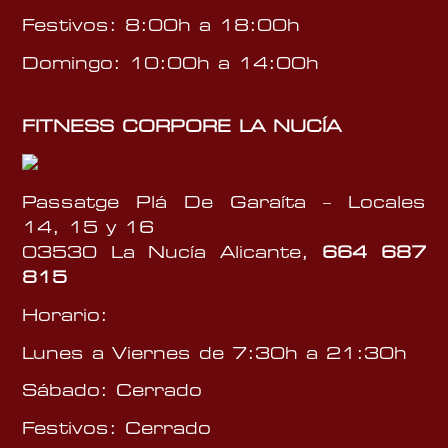
b
f
t
r
Festivos: 8:00h a 18:00h
a
e
e
z
Domingo: 10:00h a 14:00h
–
–
D
2
F
e
8
i
FITNESS CORPORE LA NUCÍA
l
d
t
P
e
n
í
O
e
Passatge Plá De Garaíta – Locales
c
s
14, 15 y 16
t
s
03530 La Nucía Alicante,
664 687
u
C
815
b
o
Horario:
r
r
e
p
Lunes a Viernes de 7:30h a 21:30h
–
o
Sábado: Cerrado
2
r
0
e
Festivos: Cerrado
1