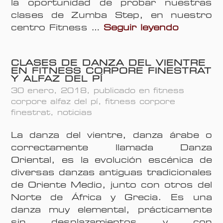
la oportunidad de probar nuestras
clases de Zumba Step, en nuestro
C
centro Fitness …
Seguir leyendo
l
a
CLASES DE DANZA DEL VIENTRE
s
EN FITNESS CORPORE FINESTRAT
e
Y ALFAZ DEL PÍ
d
30 enero, 2018
, publicado en
fitness
e
corpore alfaz del pí
,
fitness corpore
finestrat
,
noticias
Z
u
La danza del vientre, danza árabe o
m
correctamente llamada Danza
b
Oriental, es la evolución escénica de
a
diversas danzas antiguas tradicionales
S
de Oriente Medio, junto con otros del
t
Norte de África y Grecia. Es una
e
danza muy elemental, prácticamente
p
sin desplazamientos y con