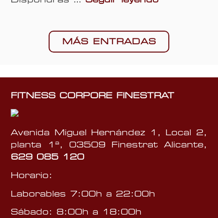
o
r
e
r
t
s
p
a
d
o
MÁS ENTRADAS
n
e
r
R
e
e
a
l
F
c
1
i
e
FITNESS CORPORE FINESTRAT
8
n
S
d
e
u
e
s
p
Avenida Miguel Hernández 1, Local 2,
S
t
e
planta 1ª, 03509 Finestrat Alicante,
e
r
r
629 085 120
p
a
–
t
t
Horario:
C
i
y
h
e
Laborables 7:00h a 22:00h
A
e
m
l
Sábado: 8:00h a 18:00h
s