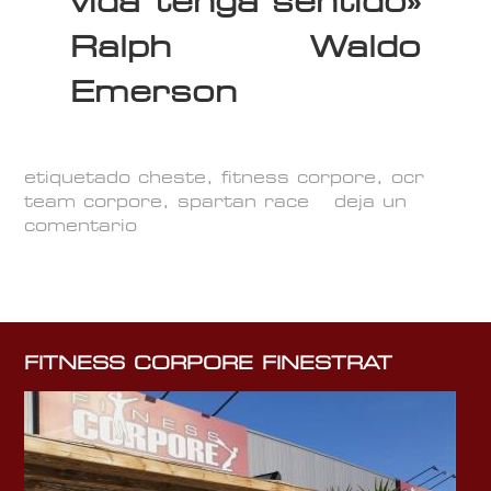
vida tenga sentido»
Ralph Waldo
Emerson
etiquetado
cheste
,
fitness corpore
,
ocr
team corpore
,
spartan race
deja un
comentario
FITNESS CORPORE FINESTRAT