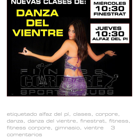
etiquetado
alfaz del pí
,
clases
,
corpore
,
danza
,
danza del vientre
,
finestrat
,
fitness
,
fitness corpore
,
gimnasio
,
vientre
3
comentarios