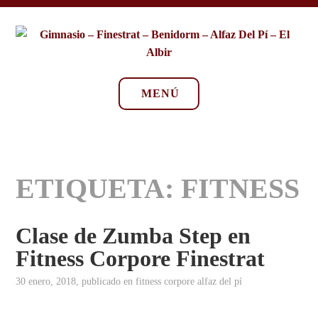
Saltar
FITNESS CORPORE SPORTS CLUB ES TU GIMNASIO
al
FINESTRAT, BENIDORM, ALFAZ DEL PÍ Y EL ALBIR. CLASE
contenido
ACTIVIDADES PARA GENTE MUY GUAPA, COMO TÚ!
GIMNASIO – FINESTRAT –
BENIDORM – ALFAZ DEL PÍ
MENÚ
– EL ALBIR
ETIQUETA:
FITNESS
Clase de Zumba Step en
Fitness Corpore Finestrat
30 enero, 2018
, publicado en
fitness corpore alfaz del pí