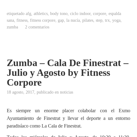
etiquetado
afg
,
athletics
,
body tono
,
ciclo indoor
,
corpore
,
espalda
sana
,
fitness
,
fitness corpore
,
gap
,
la nucía
,
pilates
,
step
,
trx
,
yoga
,
zumba
2 comentarios
Zumba – Cala De Finestrat –
Julio y Agosto by Fitness
Corpore
18 agosto, 2017
, publicado en
noticias
Es siempre un enorme placer colabolar con el Exmo
Ayuntamiento de Finestrat y llevar el deporte a un entorno
paradisíaco como La Cala de Finestrat.