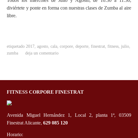
Todos los miércoles de Julio y Agosto, de 10:30 a 11:30,
diviértete y ponte en forma con nuestras clases de Zumba al aire
libre.
etiquetado
2017
,
agosto
,
cala
,
corpore
,
deporte
,
finestrat
,
fitness
,
julio
,
zumba
deja un comentario
FITNESS CORPORE FINESTRAT
Avenida Miguel Hernández 1, Local 2, planta 1ª, 03509
Finestrat Alicante,
629 085 120
Horario: