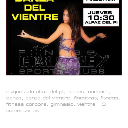
etiquetado
alfaz del pí
,
clases
,
corpore
,
danza
,
danza del vientre
,
finestrat
,
fitness
,
fitness corpore
,
gimnasio
,
vientre
3
comentarios