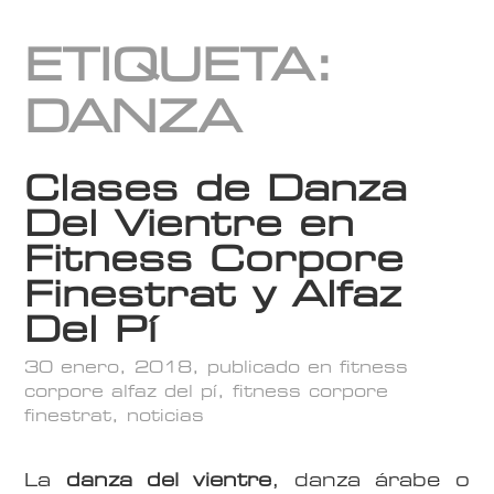
ETIQUETA:
DANZA
Clases de Danza
Del Vientre en
Fitness Corpore
Finestrat y Alfaz
Del Pí
30 enero, 2018
, publicado en
fitness
corpore alfaz del pí
,
fitness corpore
finestrat
,
noticias
La
danza del vientre
, danza árabe o